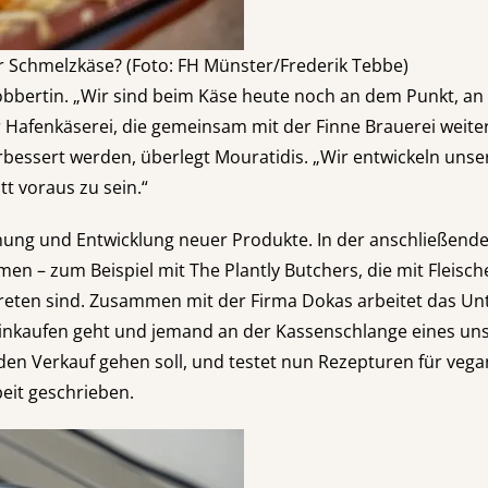
 Schmelzkäse? (Foto: FH Münster/Frederik Tebbe)
Dobbertin. „Wir sind beim Käse heute noch an dem Punkt, an
 Hafenkäserei, die gemeinsam mit der Finne Brauerei weite
ssert werden, überlegt Mouratidis. „Wir entwickeln unsere P
t voraus zu sein.“
schung und Entwicklung neuer Produkte. In der anschließend
– zum Beispiel mit The Plantly Butchers, die mit Fleische
treten sind. Zusammen mit der Firma Dokas arbeitet das U
einkaufen geht und jemand an der Kassenschlange eines unse
n den Verkauf gehen soll, und testet nun Rezepturen für veg
eit geschrieben.